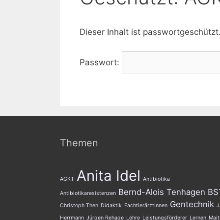
Dieser Inhalt ist passwortgeschützt
Passwort:
Themen
Anita Idel
AGKT
Antibiotika
Bernd-Alois Tenhagen
BS
Antibiotikaresistenzen
Gentechnik
Christoph Then
Didaktik
FachtierärztInnen
J
Herrmann
Jürgen Rehage
Lehre
Leistungsförderer
Lernen
Mait