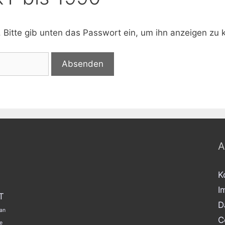
. Bitte gib unten das Passwort ein, um ihn anzeigen zu 
A
K
I
T
D
an
C
e