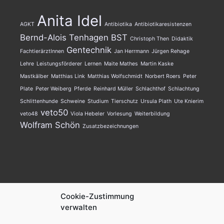
Anita Idel
AGKT
Antibiotika
Antibiotikaresistenzen
Bernd-Alois Tenhagen
BST
Christoph Then
Didaktik
Gentechnik
FachtierärztInnen
Jan Herrmann
Jürgen Rehage
Lehre
Leistungsförderer
Lernen
Maite Mathes
Martin Kaske
Mastkälber
Matthias Link
Matthias Wolfschmidt
Norbert Roers
Peter
Plate
Peter Weiberg
Pferde
Reinhard Müller
Schlachthof
Schlachtung
Schlittenhunde
Schweine
Studium
Tierschutz
Ursula Plath
Ute Knierim
veto50
veto48
Viola Hebeler
Vorlesung
Weiterbildung
Wolfram Schön
Zusatzbezeichnungen
AGKT.de
Cookie-Zustimmung
verwalten
Kontakt