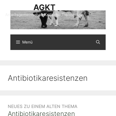
Zum
AGKT
Inhalt
Arbeitsgemeinschaft Kritische Tiermedizin
springen
Menü
Antibiotikaresistenzen
NEUES ZU EINEM ALTEN THEMA
Antibiotikaresistenzen