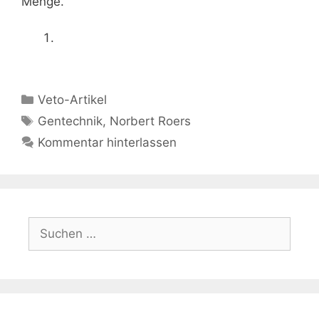
Menge.
Kategorien
Veto-Artikel
Schlagwörter
Gentechnik
,
Norbert Roers
Kommentar hinterlassen
Suchen
nach: