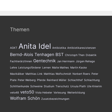
Themen
Anita Idel
AGKT
Antibiotika
Antibiotikaresistenzen
Bernd-Alois Tenhagen
BST
Christoph Then
Didaktik
Gentechnik
FachtierärztInnen
Jan Herrmann
Jürgen Rehage
Lehre
Leistungsförderer
Lernen
Maite Mathes
Martin Kaske
Mastkälber
Matthias Link
Matthias Wolfschmidt
Norbert Roers
Peter
Plate
Peter Weiberg
Pferde
Reinhard Müller
Schlachthof
Schlachtung
Schlittenhunde
Schweine
Studium
Tierschutz
Ursula Plath
Ute Knierim
veto50
veto48
Viola Hebeler
Vorlesung
Weiterbildung
Wolfram Schön
Zusatzbezeichnungen