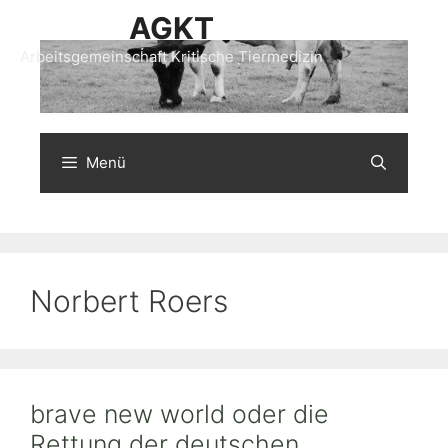
Zum
AGKT
Inhalt
Arbeitsgemeinschaft Kritische Tiermedizin
springen
Menü
Norbert Roers
brave new world oder die
Rettung der deutschen