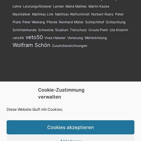
Lehre
Leistungsförderer
Lernen
Maite Mathes
Martin Kaske
Mastkälber
Matthias Link
Matthias Wolfschmidt
Norbert Roers
Peter
Plate
Peter Weiberg
Pferde
Reinhard Müller
Schlachthof
Schlachtung
Schlittenhunde
Schweine
Studium
Tierschutz
Ursula Plath
Ute Knierim
veto50
veto48
Viola Hebeler
Vorlesung
Weiterbildung
Wolfram Schön
Zusatzbezeichnungen
AGKT.de
Cookie-Zustimmung
verwalten
Kontakt
Diese Website läuft mit Cookies.
Impressum
Datenschutzerklärung
Cookies akzeptieren
Cookie-Richtlinie (EU)