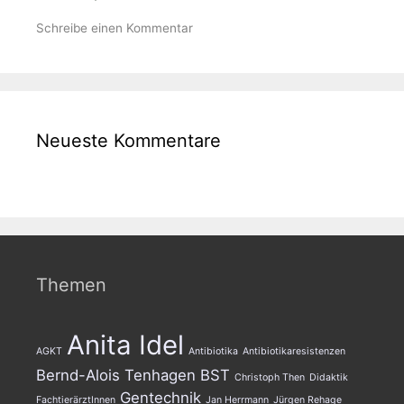
Schreibe einen Kommentar
Neueste Kommentare
Themen
Anita Idel
AGKT
Antibiotika
Antibiotikaresistenzen
Bernd-Alois Tenhagen
BST
Christoph Then
Didaktik
Gentechnik
FachtierärztInnen
Jan Herrmann
Jürgen Rehage