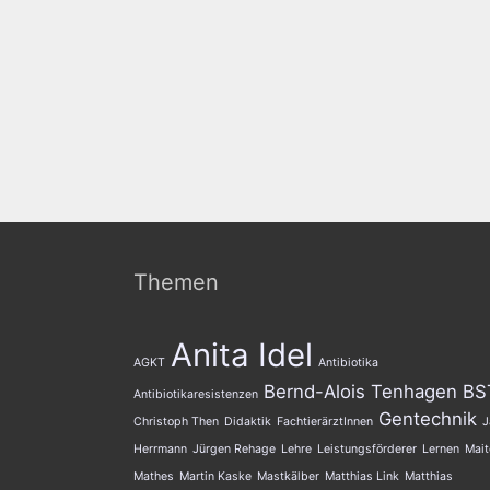
Themen
Anita Idel
AGKT
Antibiotika
Bernd-Alois Tenhagen
BS
Antibiotikaresistenzen
Gentechnik
Christoph Then
Didaktik
FachtierärztInnen
J
Herrmann
Jürgen Rehage
Lehre
Leistungsförderer
Lernen
Mait
Mathes
Martin Kaske
Mastkälber
Matthias Link
Matthias