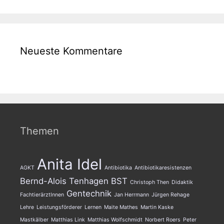
Neueste Kommentare
Themen
Anita Idel
AGKT
Antibiotika
Antibiotikaresistenzen
Bernd-Alois Tenhagen
BST
Christoph Then
Didaktik
Gentechnik
FachtierärztInnen
Jan Herrmann
Jürgen Rehage
Lehre
Leistungsförderer
Lernen
Maite Mathes
Martin Kaske
Mastkälber
Matthias Link
Matthias Wolfschmidt
Norbert Roers
Peter