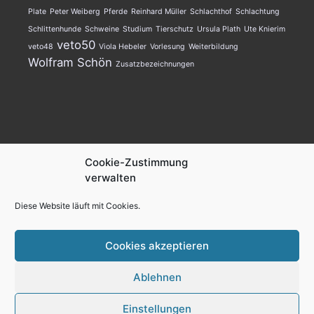
Plate
Peter Weiberg
Pferde
Reinhard Müller
Schlachthof
Schlachtung
Schlittenhunde
Schweine
Studium
Tierschutz
Ursula Plath
Ute Knierim
veto50
veto48
Viola Hebeler
Vorlesung
Weiterbildung
Wolfram Schön
Zusatzbezeichnungen
AGKT.de
Cookie-Zustimmung
verwalten
Kontakt
Diese Website läuft mit Cookies.
Impressum
Datenschutzerklärung
Cookies akzeptieren
Cookie-Richtlinie (EU)
Ablehnen
Einstellungen