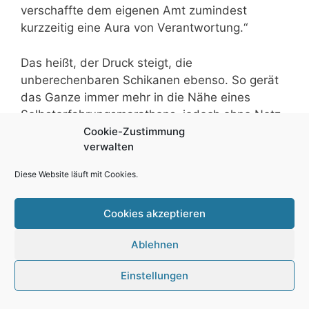
verschaffte dem eigenen Amt zumindest
kurzzeitig eine Aura von Verantwortung.“
Das heißt, der Druck steigt, die
unberechenbaren Schikanen ebenso. So gerät
das Ganze immer mehr in die Nähe eines
Selbsterfahrungsmarathons, jedoch ohne Netz
und doppelten Boden, ohne jedwede
Cookie-Zustimmung
verwalten
pädagogisch-therapeutische Betreuung. Kluge
Lehrende stellen mit mir die Frage:
Diese Website läuft mit Cookies.
„Warum bringen sich nicht mehr Leute einfach
um?“ (da ein Leben ohne Tiermedizin in diesem
Cookies akzeptieren
Stadium nicht mehr vorstellbar ist.) Ich habe
dafür zumindest eine These und das ist die des
Ablehnen
unbenannten, aber stets vorhandenen
Sozialdarwinismus innerhalb diese Systems.
Einstellungen
Das „Hier wird selektiert, und wenn Du nicht
mitkommst, hast Du eben nicht genügt.“ ist