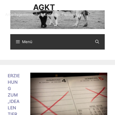
Zum
AGKT
Inhalt
Arbeitsgemeinschaft Kritische Tiermedizin
springen
Menü
ERZIE
HUN
G
ZUM
„IDEA
LEN
TIER